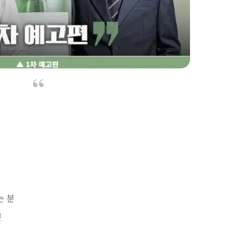
는 분
분