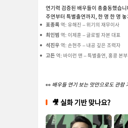
연기력 검증된 배우들이 총출동했습니
주연부터 특별출연까지, 한 명 한 명 
표종록
역: 유해진 – 위기의 재무이사
최인범
역: 이제훈 – 글로벌 자본 대표
석진우
역: 손현주 – 내공 깊은 조력자
고든
역: 바이런 맨 – 특별출연, 홍콩 본
👀
배우들 연기 보는 맛만으로도 관람 
🎥 실화 기반 맞나요?